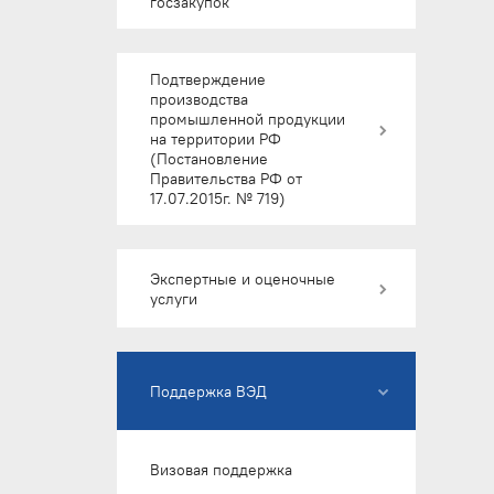
госзакупок
Экспертиза и сертификаты
происхождения для госзакупок
Подтверждение
производства
промышленной продукции
на территории РФ
(Постановление
Правительства РФ от
17.07.2015г. № 719)
Подтверждение производства
промышленной продукции на
Экспертные и оценочные
территории РФ
услуги
(Постановление Правительства
РФ от 17.07.2015г. № 719)
Экспертные и сюрвейерские
услуги
Поддержка ВЭД
Оценочные услуги
Визовая поддержка