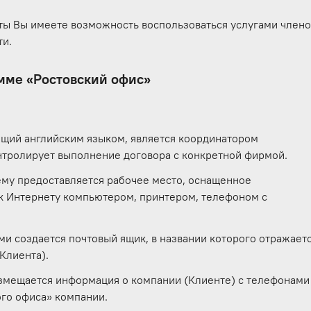
ы Вы имеете возможность воспользоваться услугами член
ти.
амме «Ростовский офис»
ющий английским языком, является координатором
нтролирует выполнение договора с конкретной фирмой.
ему предоставляется рабочее место, оснащенное
 Интернету компьютером, принтером, телефоном с
и создается почтовый ящик, в названии которого отражает
Клиента).
змещается информация о компании (Клиенте) с телефонами
го офиса» компании.