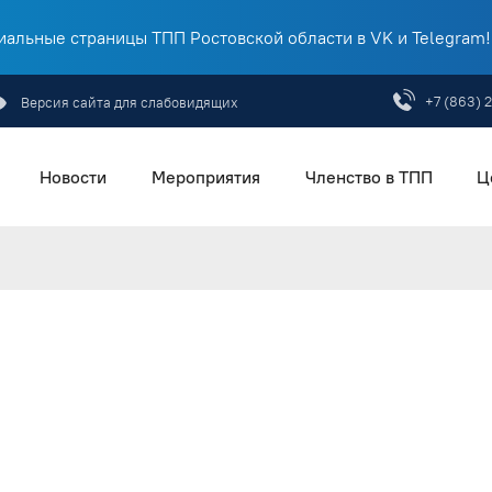
альные страницы ТПП Ростовской области в VK и Telegram!
+7 (863) 
Версия сайта для слабовидящих
Новости
Мероприятия
Членство в ТПП
Ц