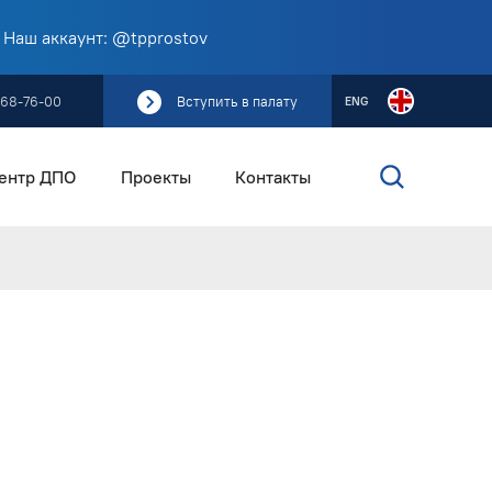
 Наш аккаунт: @tpprostov
268-76-00
Вступить в палату
ENG
ентр ДПО
Проекты
Контакты