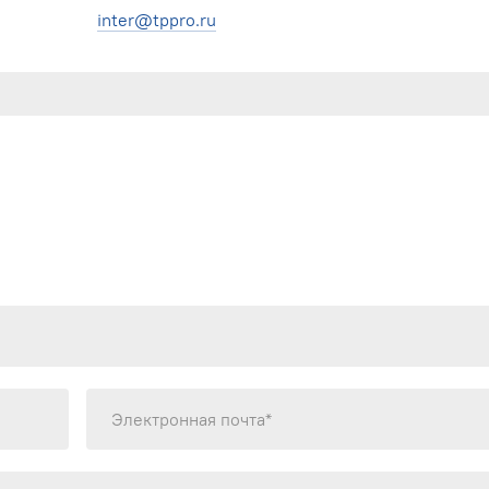
inter@tppro.ru
Электронная почта*