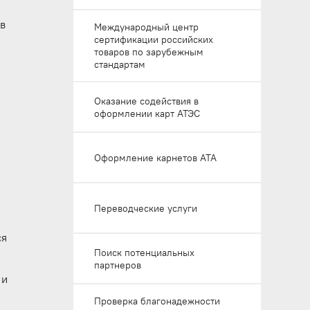
Услуги по экспертизе
ов
Международный центр
ценообразования
сертификации российских
товаров по зарубежным
стандартам
Регистрация товарного знака
Оказание содействия в
оформлении карт АТЭС
Оформление карнетов АТА
Переводческие услуги
ся
Поиск потенциальных
партнеров
 и
Проверка благонадежности