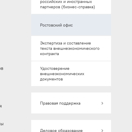
российских и иностранных
партнеров (бизнес-справка)
Ростовский офис
Экспертиза и составление
текста внешнеэкономического
контракта
ов
Удостоверение
внешнеэкономических
документов
Правовая поддержка
я
Форс-мажор
мы
(свидетельствование
Деловое образование
обстоятельств непреодолимой