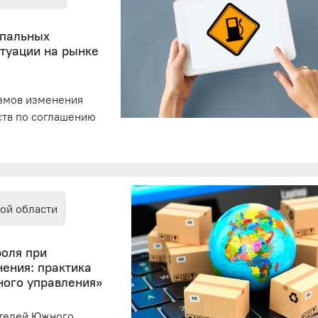
ипальных
итуации на рынке
измов изменения
ств по соглашению
ой области
роля при
ения: практика
ого управления»
ителей Южного