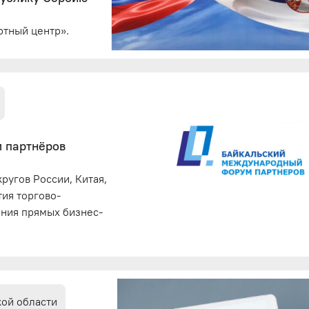
ртный центр».
м партнёров
ругов России, Китая,
ия торгово-
ения прямых бизнес-
кой области