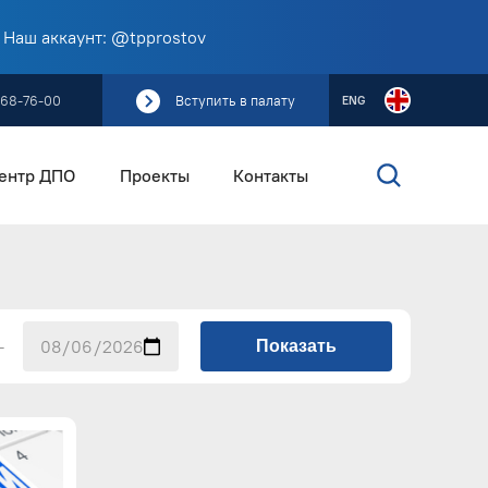
 Наш аккаунт: @tpprostov
268-76-00
Вступить в палату
ENG
ентр ДПО
Проекты
Контакты