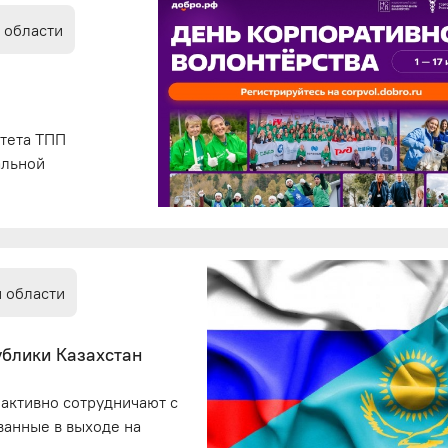
 области
итета ТПП
альной
 области
ублики Казахстан
 активно сотрудничают с
ванные в выходе на