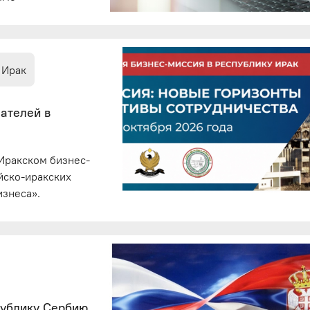
 Ирак
ателей в
-Иракском бизнес-
йско-иракских
изнеса».
публику Сербию