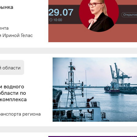
рынка
ента
и Ириной Гелас
й области
м водного
области по
 комплекса
ранспорта региона