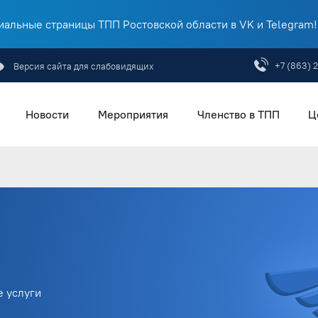
альные страницы ТПП Ростовской области в VK и Telegram!
+7 (863) 
Версия сайта для слабовидящих
Новости
Мероприятия
Членство в ТПП
Ц
 услуги