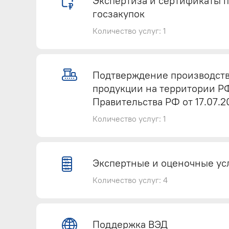
Экспертиза и сертификаты 
госзакупок
Количество услуг: 1
Экспертиза и сертификаты про
Подтверждение производст
продукции на территории Р
Правительства РФ от 17.07.20
Количество услуг: 1
Подтверждение производства 
Экспертные и оценочные ус
(Постановление Правительства Р
Количество услуг: 4
Экспертные и сюрвейерские ус
Поддержка ВЭД