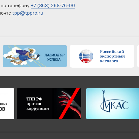
ПП РФ
 по телефону
+7 (863) 268-76-00
 почте
tpp@tppro.ru
й маркировке товаров в системе «Честный знак»
арственных закупках (по 44-ФЗ и 223-ФЗ)
ные услуги
ний юридических лиц и индивидуальных
области