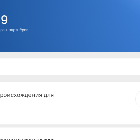
19
тран-партнёров
происхождения для
исхождения для экспорта