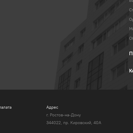
В
С
О
М
О
П
К
палата
Адрес
г. Ростов-на-Дону
344022, пр. Кировский, 40A