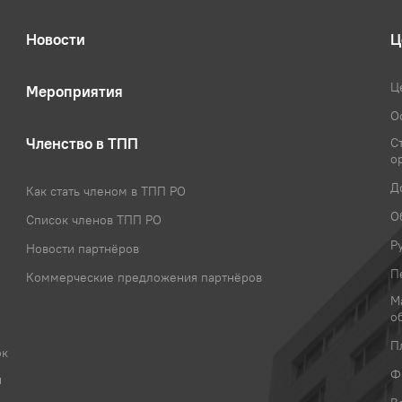
акону о персональных данных (152-ФЗ)
Новости
Ц
Ц
Мероприятия
О
Членство в ТПП
С
о
Д
Как стать членом в ТПП РО
О
Список членов ТПП РО
Р
Новости партнёров
П
Коммерческие предложения партнёров
М
о
П
ок
Ф
и