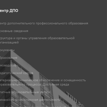
ентр ДПО
ентр дополнительного профессионального образования
сновные сведения
труктура и органы управления образовательной
рганизацией
окументы
бразование
уководство
едагогический состав
атериально-техническое обеспечение и оснащенность
бразовательного процесса. Доступная среда
латные образовательные услуги
инансово-хозяйственная деятельность