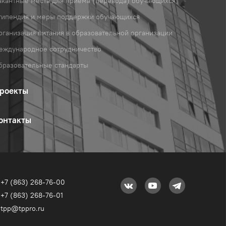
акантные места для приема (перевода) обучающихся
типендия и меры поддержки обучающихся
рганизация питания в образовательной организации
еждународное сотрудничество
бразовательные стандарты
роекты
онтакты
+7 (863) 268-76-00
+7 (863) 268-76-01
tpp@tppro.ru