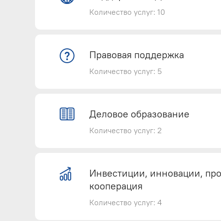
Количество услуг: 10
Оценочные услуги
Визовая поддержка
Правовая поддержка
Услуги по экспертизе ценообра
Количество услуг: 5
Международный центр сертифи
стандартам
Регистрация товарного знака
Форс-мажор (свидетельствован
Деловое образование
Оказание содействия в оформл
Количество услуг: 2
Юридические услуги
Оформление карнетов АТА
Дополнительное профессионал
Инвестиции, инновации, п
Антикоррупционная экспертиза
кооперация
регулирующего воздействия
Переводческие услуги
Профессионально-общественна
Количество услуг: 4
программ