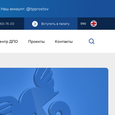
 Наш аккаунт: @tpprostov
268-76-00
Вступить в палату
ENG
ентр ДПО
Проекты
Контакты