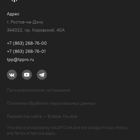
Адрес
г. Ростов-на-Дону
344022, пр. Кировский, 40A
+7 (863) 268-76-00
+7 (863) 268-76-01
tpp@tppro.ru
Пользовательское соглашение
Политика обработки персональных данных
Разработка сайта — Bubble Double
This site is protected by reCAPTCHA and the Google
Privacy Policy
and
Terms of Service
apply.