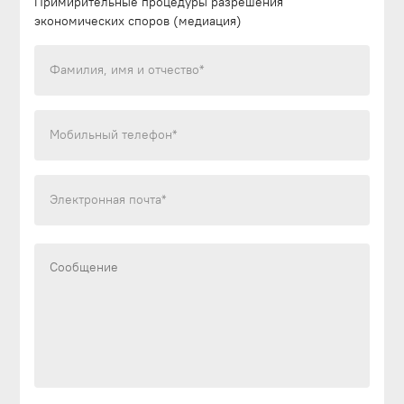
Примирительные процедуры разрешения
экономических споров (медиация)
Фамилия, имя и отчество*
Мобильный телефон*
Электронная почта*
Текст