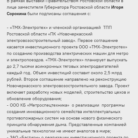
В рамках выставки Правительством Ростовской области в
лице заместителя Губернатора Ростовской области
Игоря
Сорокина
были подписаны соглашения c:
- «ТМХ-Электротех» и членской организацией ТПП
Ростовской области «ПК «Новочеркасский
электровозостроительный завод». Первое соглашение
касается инвестиционного проекта ООО «ТМХ-Электротех»
по созданию производства электрических машин для метро
и электропоездов. «ТМХ-Электротех» планирует выпускать
до 2,7 тысячи асинхронных тяговых электродвигателей
каждый год. Объем инвестиций составит около 2,5 млрд
рублей. Второе соглашение направлено на реконструкцию
Новочеркасского электровозостроительного завода. Проект
включает разработку новых моделей, строительство цехов и
обновление оборудования;
- ООО КБ «Метроспецтехника» о реализации программы
создания инновационного семейства интеллектуальных
противопожарных систем на основе нового физического
принципа обнаружения дыма. Представленные компанией
уникальные технологии не имеют аналогов в мире;
- ЗАО «Бастион» о реализации инвестиционного проекта по