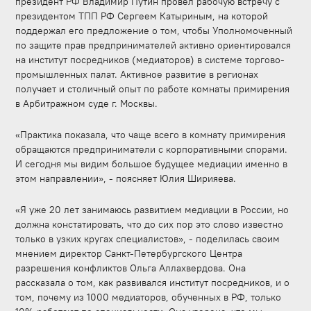
президент РФ Владимир Путин провел рабочую встречу с
президентом ТПП РФ Сергеем Катыриным, на которой
поддержал его предложение о том, чтобы Уполномоченный
по защите прав предпринимателей активно ориентировался
на институт посредников (медиаторов) в системе торгово-
промышленных палат. Активное развитие в регионах
получает и столичный опыт по работе комнаты примирения
в Арбитражном суде г. Москвы.
«Практика показала, что чаще всего в комнату примирения
обращаются предприниматели с корпоративными спорами.
И сегодня мы видим большое будущее медиации именно в
этом направлении», - поясняет Юлия Ширияева.
«Я уже 20 лет занимаюсь развитием медиации в России, но
должна констатировать, что до сих пор это слово известно
только в узких кругах специалистов», - поделилась своим
мнением директор Санкт-Петербургского Центра
разрешения конфликтов Ольга Аллахвердова. Она
рассказала о том, как развивался институт посредников, и о
том, почему из 1000 медиаторов, обученных в РФ, только