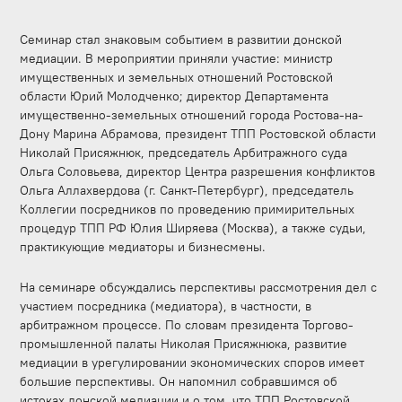
Семинар стал знаковым событием в развитии донской
медиации. В мероприятии приняли участие: министр
имущественных и земельных отношений Ростовской
области Юрий Молодченко; директор Департамента
имущественно-земельных отношений города Ростова-на-
Дону Марина Абрамова, президент ТПП Ростовской области
Николай Присяжнюк, председатель Арбитражного суда
Ольга Соловьева, директор Центра разрешения конфликтов
Ольга Аллахвердова (г. Санкт-Петербург), председатель
Коллегии посредников по проведению примирительных
процедур ТПП РФ Юлия Ширяева (Москва), а также судьи,
практикующие медиаторы и бизнесмены.
На семинаре обсуждались перспективы рассмотрения дел с
участием посредника (медиатора), в частности, в
арбитражном процессе. По словам президента Торгово-
промышленной палаты Николая Присяжнюка, развитие
медиации в урегулировании экономических споров имеет
большие перспективы. Он напомнил собравшимся об
истоках донской медиации и о том, что ТПП Ростовской