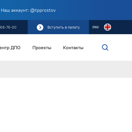
 Наш аккаунт: @tpprostov
268-76-00
Вступить в палату
ENG
ентр ДПО
Проекты
Контакты