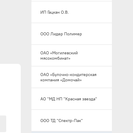
ИП Гацкан О.В.
ООО Лидер Полимер
ОАО «Могилевский
мясокомбинат»
ОАО «Булочно-кондитерская
компания «Домочай»
АО "МД НП "Красная звезда"
ООО ТД "Спектр-Пак"