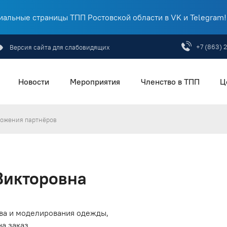
альные страницы ТПП Ростовской области в VK и Telegram!
+7 (863) 
Версия сайта для слабовидящих
Новости
Мероприятия
Членство в ТПП
Ц
ожения партнёров
Викторовна
ва и моделирования одежды,
а заказ.