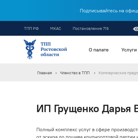
Подписывайтесь на офици
ТПП РФ
МКАС
Постановление 719
О палате
Услуги
Главная
Членство в ТПП
Коммерческие предл
ИП Грущенко Дарья 
Полный комплекс услуг в сфере производст
от эскиза до пошива крупнооптовой партии н