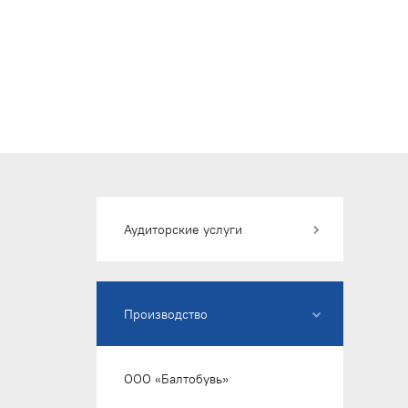
Аудиторские услуги
Аудит-Вела
Производство
ООО «1C:БухОбслуживание
Рарус Центр»
ООО «Балтобувь»