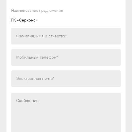
Наименование предложения
ГК «Серконс»
Фамилия, имя и отчество*
Мобильный телефон*
Электронная почта*
Текст