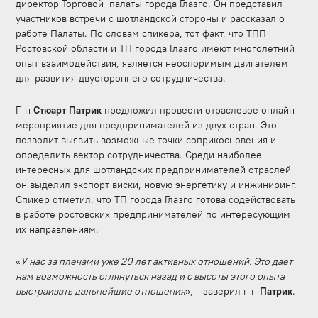
директор Торговой палаты города Глазго. Он представил
участников встречи с шотландской стороны и рассказал о
работе Палаты. По словам спикера, тот факт, что ТПП
Ростовской области и ТП города Глазго имеют многолетний
опыт взаимодействия, является неоспоримым двигателем
для развития двустороннего сотрудничества.
Г-н
Стюарт Патрик
предложил провести отраслевое онлайн-
мероприятие для предпринимателей из двух стран. Это
позволит выявить возможные точки соприкосновения и
определить вектор сотрудничества. Среди наиболее
интересных для шотландских предпринимателей отраслей
он выделил экспорт виски, новую энергетику и инжиниринг.
Спикер отметил, что ТП города Глазго готова содействовать
в работе ростовских предпринимателей по интересующим
их направлениям.
«
У нас за плечами уже 20 лет активных отношений. Это дает
нам возможность оглянуться назад и с высоты этого опыта
выстраивать дальнейшие отношения
», - заверил г-н
Патрик
.