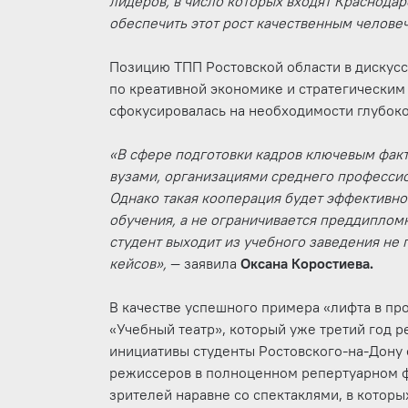
лидеров, в число которых входят Краснодар
обеспечить этот рост качественным челове
Позицию ТПП Ростовской области в дискусс
по креативной экономике и стратегически
сфокусировалась на необходимости глубоко
«В сфере подготовки кадров ключевым фак
вузами, организациями среднего професси
Однако такая кооперация будет эффективной
обучения, а не ограничивается преддиплом
студент выходит из учебного заведения не
кейсов»,
— заявила
Оксана Коростиева.
В качестве успешного примера «лифта в пр
«Учебный театр», который уже третий год ре
инициативы студенты Ростовского-на-Дону
режиссеров в полноценном репертуарном фо
зрителей наравне со спектаклями, в котор