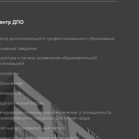
ентр ДПО
ентр дополнительного профессионального образования
сновные сведения
труктура и органы управления образовательной
рганизацией
окументы
бразование
уководство
едагогический состав
атериально-техническое обеспечение и оснащенность
бразовательного процесса. Доступная среда
латные образовательные услуги
инансово-хозяйственная деятельность