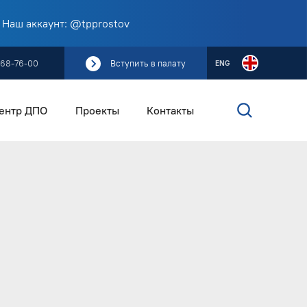
 Наш аккаунт: @tpprostov
268-76-00
Вступить в палату
ENG
ентр ДПО
Проекты
Контакты