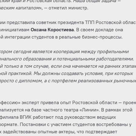
ский край и Ростовская область. Наша общая задача —
ческим капиталом
», — отметил министр.
ии представила советник президента ТПП Ростовской облас
м инициативам
Оксана Коростиева
. В своем докладе она
й интеграции студентов в реальные бизнес-процессы.
тором сегодня является кооперация между профильными
онального образования и потенциальными работодателями.
 только в том случае, если она начинается на ранних этапа
ной практикой. Мы должны создавать условия, при которых
 просто с дипломом, а с портфелем реализованных рыночны
офессию» эксперт привела опыт Ростовской области — прое
ализуется на базе частного театра «Линии». В рамках этой
 филиала ВГИК работают под руководством ведущих
рмате. Постановки с участием студентов востребованы у
ых задействованы опытные актеры, что подтверждает