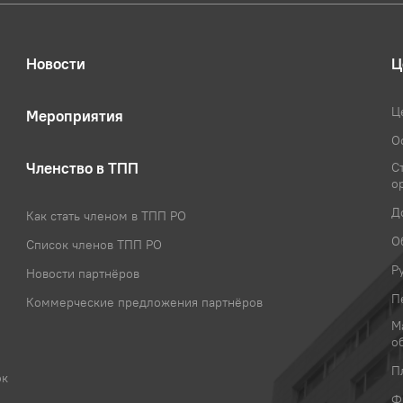
Новости
Ц
Ц
Мероприятия
О
Членство в ТПП
С
о
Д
Как стать членом в ТПП РО
О
Список членов ТПП РО
Р
Новости партнёров
П
Коммерческие предложения партнёров
М
о
П
ок
Ф