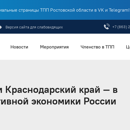
альные страницы ТПП Ростовской области в VK и Telegram!
+7 (863) 
Версия сайта для слабовидящих
Новости
Мероприятия
Членство в ТПП
Ц
и Краснодарский край — в
тивной экономики России