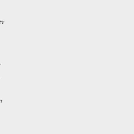
ти
х
х
кт