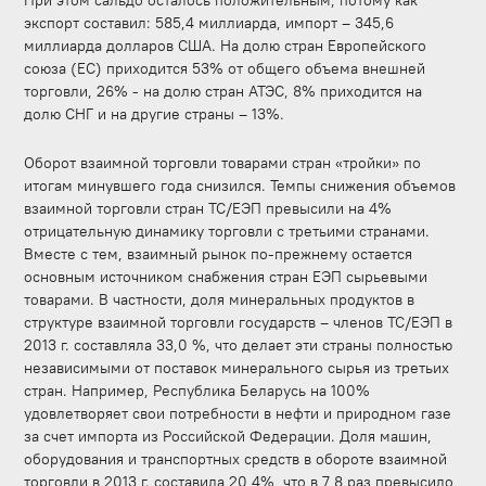
При этом сальдо осталось положительным, потому как
экспорт составил: 585,4 миллиарда, импорт – 345,6
миллиарда долларов США. На долю стран Европейского
союза (ЕС) приходится 53% от общего объема внешней
торговли, 26% - на долю стран АТЭС, 8% приходится на
долю СНГ и на другие страны – 13%.
Оборот взаимной торговли товарами стран «тройки» по
итогам минувшего года снизился. Темпы снижения объемов
взаимной торговли стран ТС/ЕЭП превысили на 4%
отрицательную динамику торговли с третьими странами.
Вместе с тем, взаимный рынок по-прежнему остается
основным источником снабжения стран ЕЭП сырьевыми
товарами. В частности, доля минеральных продуктов в
структуре взаимной торговли государств – членов ТС/ЕЭП в
2013 г. составляла 33,0 %, что делает эти страны полностью
независимыми от поставок минерального сырья из третьих
стран. Например, Республика Беларусь на 100%
удовлетворяет свои потребности в нефти и природном газе
за счет импорта из Российской Федерации. Доля машин,
оборудования и транспортных средств в обороте взаимной
торговли в 2013 г. составила 20,4%, что в 7,8 раз превысило