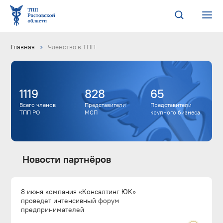
Главная
Членство в ТПП
1119
828
65
Всего членов
Представители
Представители
ТПП РО
МСП
крупного бизнеса
Новости партнёров
8 июня компания «Консалтинг ЮК»
проведет интенсивный форум
предпринимателей