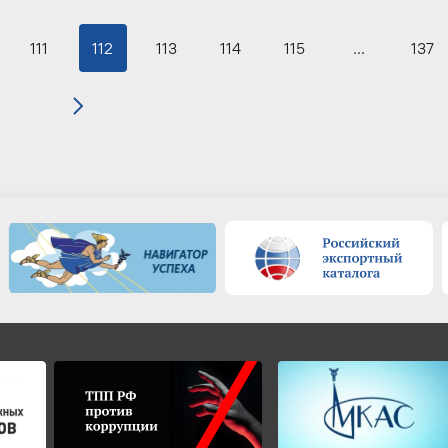
111
112
113
114
115
...
137