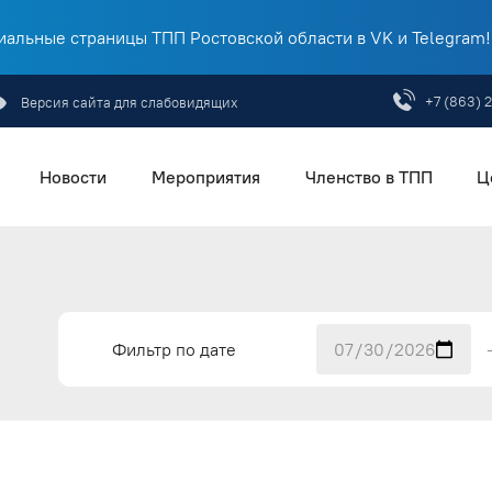
альные страницы ТПП Ростовской области в VK и Telegram!
+7 (863) 
Версия сайта для слабовидящих
Новости
Мероприятия
Членство в ТПП
Ц
Фильтр по дате