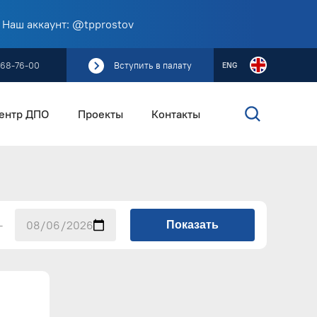
 Наш аккаунт: @tpprostov
268-76-00
Вступить в палату
ENG
ентр ДПО
Проекты
Контакты