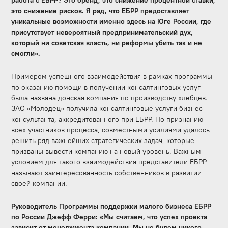
работа с ЕБРР? Это бренд, это снижение процентной ставки,
это снижение рисков. Я рад, что ЕБРР предоставляет
уникальные возможности именно здесь на Юге России, где
присутствует невероятный предпринимательский дух,
который ни советская власть, ни реформы убить так и не
смогли».
Примером успешного взаимодействия в рамках программы
по оказанию помощи в получении консалтинговых услуг
была названа донская компания по производству хлебцев.
ЗАО «Молодец» получила консалтинговые услуги бизнес-
консультанта, аккредитованного при ЕБРР. По признанию
всех участников процесса, совместными усилиями удалось
решить ряд важнейших стратегических задач, которые
призваны вывести компанию на новый уровень. Важным
условием для такого взаимодействия представители ЕБРР
называют заинтересованность собственников в развитии
своей компании.
Руководитель Программы поддержки малого бизнеса ЕБРР
по России Джефф Ферри: «Мы считаем, что успех проекта
зависит от менеджмента компании. Мы не будем никого