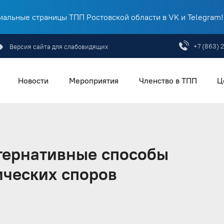
альные страницы ТПП Ростовской области в VK и Telegram!
+7 (863) 
Версия сайта для слабовидящих
Новости
Мероприятия
Членство в ТПП
Ц
тернативные способы
ческих споров