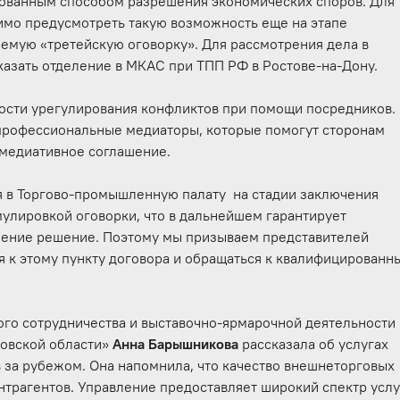
бованным способом разрешения экономических споров. Для
мо предусмотреть такую возможность еще на этапе
аемую «третейскую оговорку». Для рассмотрения дела в
азать отделение в МКАС при ТПП РФ в Ростове-на-Дону.
ости урегулирования конфликтов при помощи посредников.
профессиональные медиаторы, которые помогут сторонам
 медиативное соглашение.
я в Торгово-промышленную палату на стадии заключения
мулировкой оговорки, что в дальнейшем гарантирует
нение решение. Поэтому мы призываем представителей
я к этому пункту договора и обращаться к квалифицированн
го сотрудничества и выставочно-ярмарочной деятельности
товской области»
Анна Барышникова
рассказала об услугах
 за рубежом. Она напомнила, что качество внешнеторговых
нтрагентов. Управление предоставляет широкий спектр услу