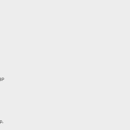
о
BP
р,