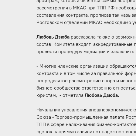
арбитраж, который является самым востре
рассмотрения в МКАС при ТПП РФ необходи
составления контракта, прописав так назыв
Ростовском отделении МКАС необходимо ук
Любовь Дзюба
рассказала также о возможн
состав Комитета входят аккредитованные 
провести процедуру медиации и заключить
- Многие членские организации обращаютс
контракта и в том числе за правильной фор
непредвзятое рассмотрение спора и испол
бизнес-сообщества ответственно относитьс
юристам, - отметила
Любовь Дзюба.
Начальник управления внешнеэкономическо
Союза «Торгово-промышленная палата Рос
ТПП в сфере налаживания бизнес-контактов
сделок напрямую зависит от надежности ко