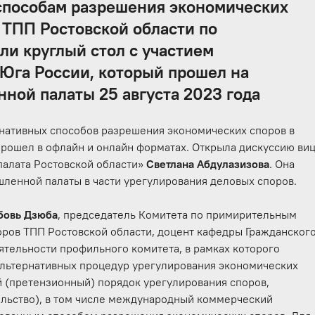
способам разрешения экономических
 ТПП Ростовской области по
ли круглый стол с участием
 Юга России, который прошел на
ной палаты 25 августа 2023 года
рнативных способов разрешения экономических споров в
рошел в офлайн и онлайн форматах. Открыла дискуссию ви
алата Ростовской области»
Светлана Абдулазизова
. Она
ленной палаты в части урегулирования деловых споров.
бовь Дзюба
, председатель Комитета по примирительным
ров ТПП Ростовской области, доцент кафедры Гражданског
ятельности профильного комитета, в рамках которого
льтернативных процедур урегулирования экономических
й (претензионный) порядок урегулирования споров,
ельство), в том числе международный коммерческий