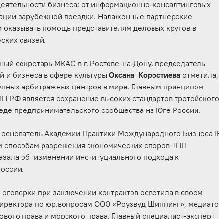
еятельности бизнеса: от информационно-консалтинговых
зации зарубежной поездки. Налаженные партнерские
 оказывать помощь представителям деловых кругов в
ских связей.
ный секретарь МКАС в г. Ростове-на-Дону, председатель
й и бизнеса в сфере культуры
Оксана Коростиева
отметила,
упных арбитражных центров в мире. Главным принципом
П РФ является сохранение высоких стандартов третейског
реде предпринимательского сообщества на Юге России.
, основатель Академии Практики Международного Бизнеса I
м способам разрешения экономических споров ТПП
азала об изменении институциального подхода к
России.
оговорки при заключении контрактов осветила в своем
директора по юр.вопросам ООО «Роузвуд Шиппинг», медиато
ового права и морского права. Главный специалист-эксперт