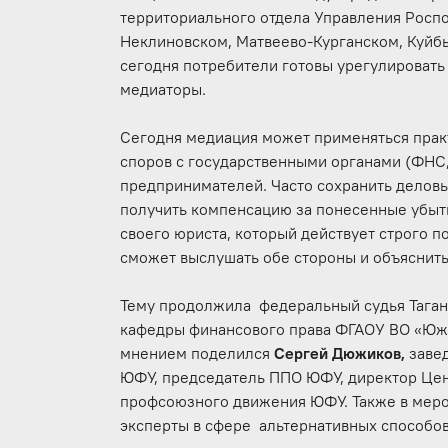
территориального отдела Управления Роспо
Неклиновском, Матвеево-Курганском, Куйб
сегодня потребители готовы урегулировать 
медиаторы.
Сегодня медиация может применяться практ
споров с государственными органами (ФНС,
предпринимателей. Часто сохранить делов
получить компенсацию за понесенные убытк
своего юриста, который действует строго п
сможет выслушать обе стороны и объяснить
Тему продолжила федеральный судья Таганр
кафедры финансового права ФГАОУ ВО «Ю
мнением поделился
Сергей Дюжиков,
заве
ЮФУ, председатель ППО ЮФУ, директор Цен
профсоюзного движения ЮФУ. Также в меро
эксперты в сфере альтернативных способо