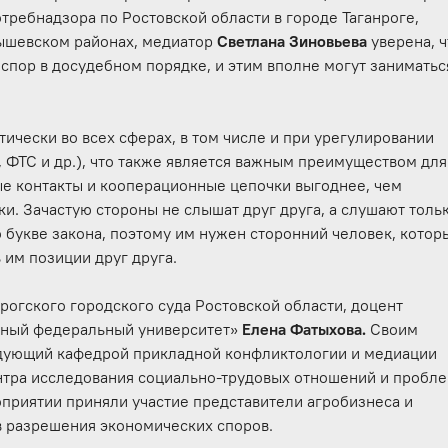
требнадзора по Ростовской области в городе Таганроге,
ышевском районах, медиатор
Светлана Зиновьева
уверена, 
спор в досудебном порядке, и этим вполне могут заниматьс
ически во всех сферах, в том числе и при урегулировании
 ФТС и др.), что также является важным преимуществом для
ые контакты и кооперационные цепочки выгоднее, чем
и. Зачастую стороны не слышат друг друга, а слушают толь
о букве закона, поэтому им нужен сторонний человек, котор
 им позиции друг друга.
огского городского суда Ростовской области, доцент
жный федеральный университет»
Елена Фатыхова.
Своим
дующий кафедрой прикладной конфликтологии и медиации
тра исследования социально-трудовых отношений и пробл
приятии приняли участие представители агробизнеса и
в разрешения экономических споров.