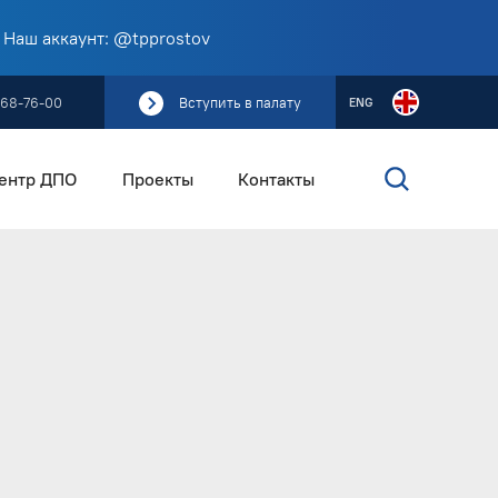
 Наш аккаунт: @tpprostov
268-76-00
Вступить в палату
ENG
ентр ДПО
Проекты
Контакты