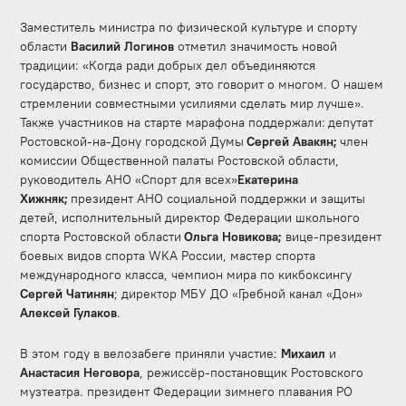
Заместитель министра по физической культуре и спорту
области
Василий Логинов
отметил значимость новой
традиции: «Когда ради добрых дел объединяются
государство, бизнес и спорт, это говорит о многом. О нашем
стремлении совместными усилиями сделать мир лучше».
Также участников на старте марафона поддержали:
депутат
Ростовской-на-Дону городской Думы
Сергей Авакян;
член
комиссии Общественной палаты Ростовской области,
руководитель АНО «Спорт для всех»
Екатерина
Хижняк;
президент АНО социальной поддержки и защиты
детей, исполнительный директор Федерации школьного
спорта Ростовской области
Ольга Новикова;
вице-президент
боевых видов спорта WKA России, мастер спорта
международного класса, чемпион мира по кикбоксингу
Сергей Чатинян
; директор МБУ ДО «Гребной канал «Дон»
Алексей Гулаков
.
В этом году в велозабеге приняли участие:
Михаил
и
Анастасия
Неговора
, режиссёр-постановщик Ростовского
музтеатра. президент Федерации зимнего плавания РО