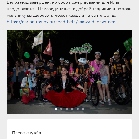
Велозаезд завершен, но сбор пожертвований для Ильи
продолжается. Присоединиться к доброй традиции и помочь
мальчику выздороветь может каждый на сайте фонда:
https://darina-rostov.ru/need-help/samyy-dlinnyy-den
Пресс-служба