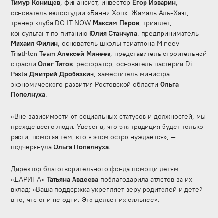
Тимур Конищев
, финансист, инвестор
Егор Изварин
,
основатель велостудии «Банни Хоп» Жамаль Аль-Хаят,
тренер клуба DO IT NOW
Максим Перов
, триатлет,
консультант по питанию
Юлия Станчула
, предприниматель
Михаил Филин
, основатель школы триатлона Mineev
Triathlon Team
Алексей Минеев
, представитель строительной
отрасли
Олег Титов
, ресторатор, основатель пастерии Di
Pasta
Дмитрий Дробязкин
, заместитель министра
экономического развития Ростовской области
Ольга
Попелнуха
.
«Вне зависимости от социальных статусов и должностей, мы
прежде всего люди. Уверена, что эта традиция будет только
расти, помогая тем, кто в этом остро нуждается», —
подчеркнула
Ольга Попелнуха
.
Директор благотворительного фонда помощи детям
«ДАРИНА»
Татьяна Авдеева
поблагодарила атлетов за их
вклад: «Ваша поддержка укрепляет веру родителей и детей
в то, что они не одни. Это делает их сильнее».