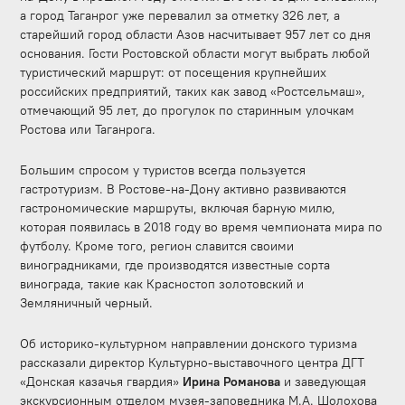
а город Таганрог уже перевалил за отметку 326 лет, а
старейший город области Азов насчитывает 957 лет со дня
основания. Гости Ростовской области могут выбрать любой
туристический маршрут: от посещения крупнейших
российских предприятий, таких как завод «Ростсельмаш»,
отмечающий 95 лет, до прогулок по старинным улочкам
Ростова или Таганрога.
Большим спросом у туристов всегда пользуется
гастротуризм. В Ростове-на-Дону активно развиваются
гастрономические маршруты, включая барную милю,
которая появилась в 2018 году во время чемпионата мира по
футболу. Кроме того, регион славится своими
виноградниками, где производятся известные сорта
винограда, такие как Красностоп золотовский и
Земляничный черный.
Об историко-культурном направлении донского туризма
рассказали директор Культурно-выставочного центра ДГТ
«Донская казачья гвардия»
Ирина Романова
и
заведующая
экскурсионным отделом музея-заповедника М.А. Шолохова