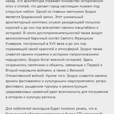
назад. Его архитектура отражает множество исторических
эпох и стилей, что делает город настоящим музеем под
открытым небом. Одной из главных жемчужин Гродно
является Гродненский замок. Этот уникальный
архитектурный комплекс служил резиденцией польских
королей и до сих пор впечатляет своими масштабами и
историей. В число достопримечательностей также входит
великолепный барочный костёл Святого Франциска
Ксаверия, построенный в XVII веке и до сих пор
поражающий своей красотой и атмосферой. Гродно также
славится своими музеями и историко-патриотическими
маршрутами. Гродно богат военной историей. Здесь
сохранились памятники и объекты, связанные с Первой и
Второй мировыми войнами, а также с Великой
Отечественной войной. Кроме того, Гродно славится своими
яркими фестивалями и культурными мероприятиями: ретро-
фестивали, рыцарские турниры и реконструкции
средневековых сражений дают возможность для погружения
в историю и культуру региона.
Для любителей экоотдыха будет полезно узнать, что в
Гродненской области расположено более 270 агроусадеб,