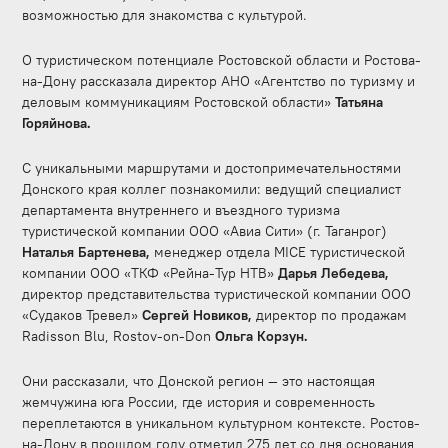
возможностью для знакомства с культурой.
О туристическом потенциале Ростовской области и Ростова-
на-Дону рассказала директор АНО «Агентство по туризму и
деловым коммуникациям Ростовской области»
Татьяна
Горяйнова.
С уникальными маршрутами и достопримечательностями
Донского края коллег познакомили: ведущий специалист
департамента внутреннего и въездного туризма
туристической компании ООО «Авиа Сити» (г. Таганрог)
Наталья Бартенева,
менеджер отдела MICE туристической
компании ООО «ТКФ «Рейна-Тур НТВ»
Дарья Лебедева,
директор представительства туристической компании ООО
«Судаков Тревел»
Сергей Новиков,
директор по продажам
Radisson Blu, Rostov-on-Don
Ольга Корзун.
Они рассказали, что Донской регион — это настоящая
жемчужина юга России, где история и современность
переплетаются в уникальном культурном контексте. Ростов-
на-Дону в прошлом году отметил 275 лет со дня основания,