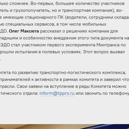
ько сложнее. Во-первых, большее количество участников
ель и грузополучатель, но и транспортная компания), во-
не имеющие стационарного ПК (водители, сотрудники склада
ью специальных сервисов, в том числе мобильных
ЭДО.
Олег Максюта
рассказал о решениях компании для
адными и особенностях внедрения этого типа документа н
а ЭДО стал участником первого эксперимента Минтранса по
рошли испытания в полевых условиях. Этот вопрос вызвал
а.
итета по развитию транспортно-логистического комплекса,
ринимателей к активности в рамках комитета и заверил чт
отрасли. Свои заявки на вступление в ряды Комитета можно
тического отдела:
inform@tppro.ru
или звонить по телефону