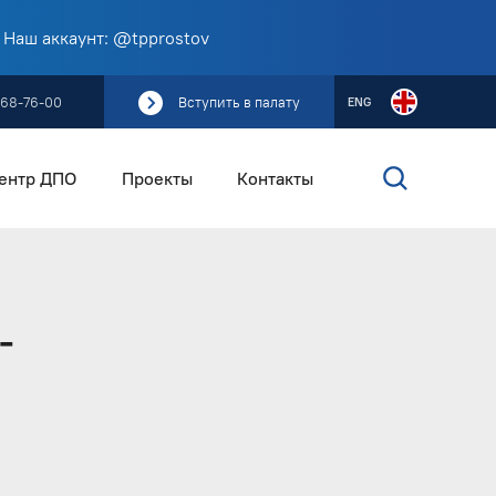
 Наш аккаунт: @tpprostov
268-76-00
Вступить в палату
ENG
ентр ДПО
Проекты
Контакты
-