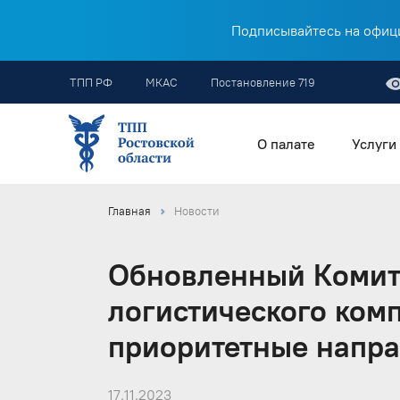
Подписывайтесь на офици
ТПП РФ
МКАС
Постановление 719
О палате
Услуги
Главная
Новости
Обновленный Комите
логистического ком
приоритетные напра
17.11.2023