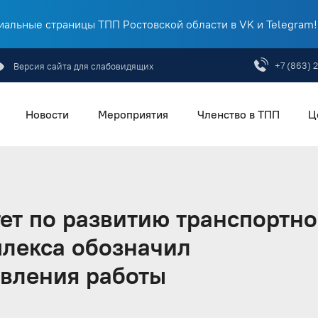
альные страницы ТПП Ростовской области в VK и Telegram!
+7 (863) 
Версия сайта для слабовидящих
Новости
Мероприятия
Членство в ТПП
Ц
т по развитию транспортно
плекса обозначил
вления работы