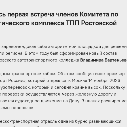
сь первая встреча членов Комитета по
тического комплекса ТПП Ростовской
о зарекомендовал себя авторитетной площадкой для решени
ли региона. В этом году был сформирован новый состав
товского автотранспортного колледжа
Владимира Бартеньев
ощным транспортным хабом. Об этом сообщил вице-премьер
орт России», который открылся в Москве 14 ноября 2023
грузоперевозок, который и сегодня крайне высок. Поскольку
ие перевозки осуществляются через железную дорогу и
вается судоходное движение на Дону. В планах расширение
бъемы перевозок.
ическо-транспортная отрасль одна из бурно развивающихся