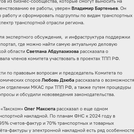
ртов из бизнес-сообщества, которые смогут выносить на
енствованию ее работы, уверен
Владимир Бартеньев
. Он
ю работу и сформировать подгруппы по видам транспортных
 спектр транспортной отрасли региона.
для экспертного обсуждения, и инфраструктура поддержки
портал, где можно найти самую актуальную деловую
кой области
Светлана Абдулазизова
рассказала о
вала членов комитета участвовать в проектах ТПП РФ.
сти по правовым вопросам и председатель Комитета по
номических споров
Любовь Дзюба
рассказала о возможност
ком отделении МКАС при ТПП РФ, а также путем процедуры
опросы и обсудили нововведения законодательства.
 «Такском»
Олег Максюта
рассказал о еще одном
анспортной накладной. По планам ФНС к 2024 году в
95% счетов-фактур и 70% транспортных и товарных
чёта-фактуры у электронной накладной есть ряд особенносте