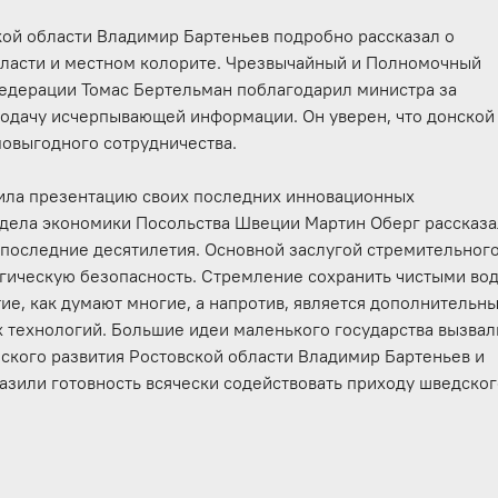
кой области Владимир Бартеньев подробно рассказал о
бласти и местном колорите. Чрезвычайный и Полномочный
едерации Томас Бертельман поблагодарил министра за
подачу исчерпывающей информации. Он уверен, что донской
мовыгодного сотрудничества.
вила презентацию своих последних инновационных
тдела экономики Посольства Швеции Мартин Оберг рассказ
а последние десятилетия. Основной заслугой стремительног
логическую безопасность. Стремление сохранить чистыми во
ие, как думают многие, а напротив, является дополнительн
ых технологий. Большие идеи маленького государства вызвал
ского развития Ростовской области Владимир Бартеньев и
зили готовность всячески содействовать приходу шведско