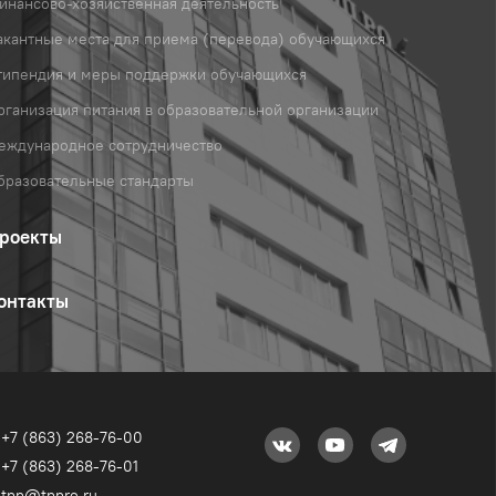
инансово-хозяйственная деятельность
акантные места для приема (перевода) обучающихся
типендия и меры поддержки обучающихся
рганизация питания в образовательной организации
еждународное сотрудничество
бразовательные стандарты
роекты
онтакты
+7 (863) 268-76-00
+7 (863) 268-76-01
tpp@tppro.ru