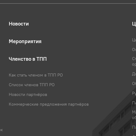
Новости
Ц
Ц
Мероприятия
О
Членство в ТПП
С
о
Д
Как стать членом в ТПП РО
О
Список членов ТПП РО
Р
Новости партнёров
П
Коммерческие предложения партнёров
М
о
П
ок