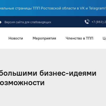
альные страницы ТПП Ростовской области в VK и Telegram!
+7 (863) 
Версия сайта для слабовидящих
Новости
Мероприятия
Членство в ТПП
Ц
 большими бизнес-идеями
возможности