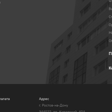
Ф
и
В
С
О
М
О
П
К
палата
Адрес
г. Ростов-на-Дону
344022, пр. Кировский, 40A