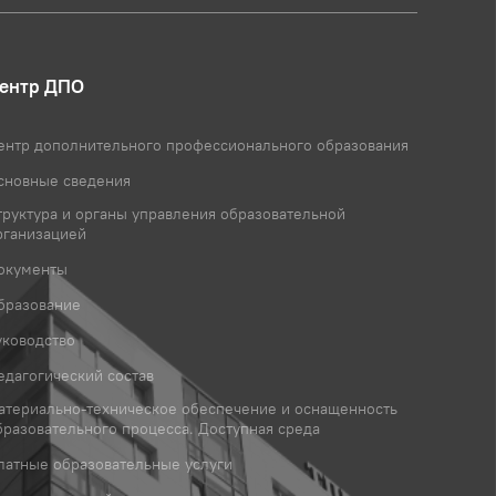
ентр ДПО
ентр дополнительного профессионального образования
сновные сведения
труктура и органы управления образовательной
рганизацией
окументы
бразование
уководство
едагогический состав
атериально-техническое обеспечение и оснащенность
бразовательного процесса. Доступная среда
латные образовательные услуги