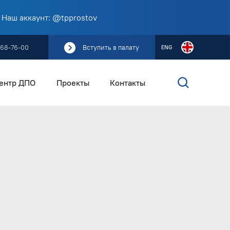
 Наш аккаунт: @tpprostov
268-76-00
Вступить в палату
ENG
ентр ДПО
Проекты
Контакты