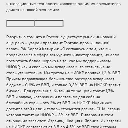
инновационные технологии являются одним из локомотивов
движения нашей экономики.
Говорить о том, что в России существует рынок инноваций
еще рано – уверен президент Торгово-промышленной
палаты РФ Сергей Катырин: «Я соглашусь с тем, что мы
продвигаемся в сфере венчурного инвестирования, но если
посмотреть более широко на то, как мы поддерживаем
НИОКР, как и сколько мы вкладываем, то статистика не
столь утешительна. Мы тратим на НИОКР порядка 1,2 % ВВП.
Причем подавляющее большинство расходов вкладывает
бюджет – 0,9% от ВВП, и только 0,3% ВВП на НИОКР тратит
бизнес». Для сравнения: Китай на те же цели тратит 1,7%
ВВП и задача, которую они поставили для себя на
ближайшие годы – это 2% от ВВП на НИОКР. Индия уже
достигла этой цели и теперь стремится догнать США, страну,
которая тратит на НИОКР – 3% от ВВП. Лидерами в этом
отношении являются: Израиль, Швеция и Япония. Их затраты
на НИОКР составляют от 3,5 до 4,5% от ВВП своей страны.