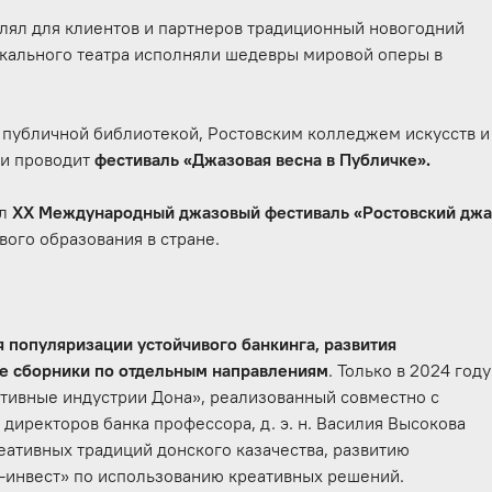
лял для клиентов и партнеров традиционный новогодний
ыкального театра исполняли шедевры мировой оперы в
 публичной библиотекой, Ростовским колледжем искусств и
ти проводит
фестиваль «Джазовая весна в Публичке».
ал
XX Международный джазовый фестиваль «Ростовский джа
ого образования в стране.
я популяризации устойчивого банкинга, развития
ие сборники по отдельным направлениям
. Только в 2024 году
ативные индустрии Дона», реализованный совместно с
 директоров банка профессора, д. э. н. Василия Высокова
еативных традиций донского казачества, развитию
р-инвест» по использованию креативных решений.