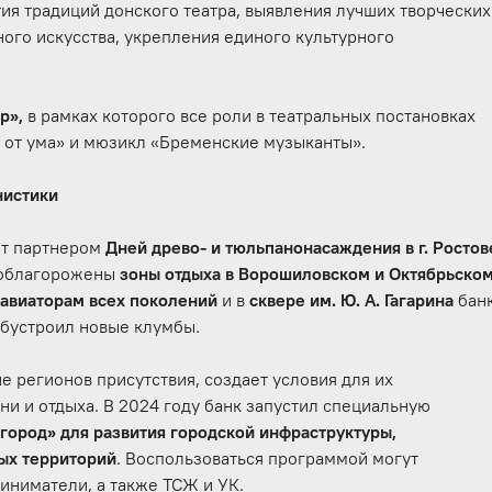
тия традиций донского театра, выявления лучших творческих
ного искусства, укрепления единого культурного
р»,
в рамках которого все роли в театральных постановках
е от ума» и мюзикл «Бременские музыканты».
нистики
ет партнером
Дней древо- и тюльпанонасаждения в г. Ростов
 облагорожены
зоны отдыха в Ворошиловском и Октябрьско
 авиаторам всех поколений
и в
сквере им. Ю. А. Гагарина
бан
обустроил новые клумбы.
 регионов присутствия, создает условия для их
и и отдыха. В 2024 году банк запустил специальную
город» для развития городской инфраструктуры,
ых территорий
. Воспользоваться программой могут
иниматели, а также ТСЖ и УК.