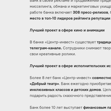
Банк в своей рекламе и продвижении приде
мисселинга, обмана и маркетинговых ухищ
работе банка включает
308 пресс-релизов
,
место в топ-10 лидеров рейтинга репутации
Лучший проект в сфере кино и анимации
В банке «Центр-инвест» существует
традиц
телеграм-канале.
Сотрудники снимают творч
свои креативные ролики.
Лучший проект в сфере исполнительских ис
Более 8 лет банк «Центр-инвест»
совместно
«Добрый театр»
. Банк ежегодно приобрета
инклюзивных классов и детских домов
. Цел
подарить радость сказочного представлени
Банк более 10 лет выступает
финансовым па