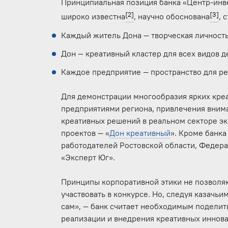
Принципиальная позиция банка «Центр-инве
[2]
[3]
широко известна
, научно обоснована
, 
Каждый житель Дона — творческая личност
Дон — креативный кластер для всех видов д
Каждое предприятие — пространство для ре
Для демонстрации многообразия ярких креа
предприятиями региона, привлечения вним
креативных решений в реальном секторе э
проектов — «
Дон креативный
». Кроме банк
работодателей Ростовской области, Федер
«Эксперт Юг».
Принципы корпоративной этики не позволяю
участвовать в конкурсе. Но, следуя казачь
сам», — банк считает необходимым поделит
реализации и внедрения креативных иннов