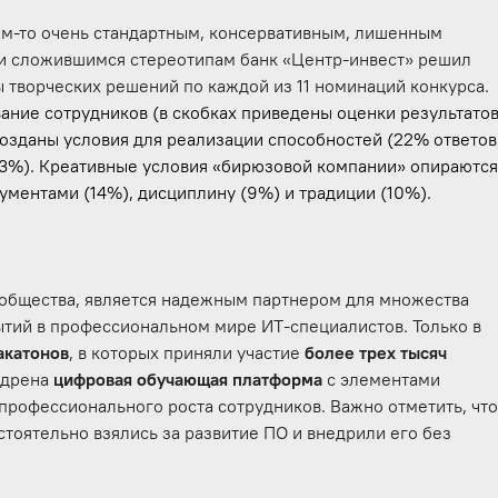
ем-то очень стандартным, консервативным, лишенным
ки сложившимся стереотипам банк «Центр-инвест» решил
 творческих решений по каждой из 11 номинаций конкурса.
ание сотрудников (в скобках приведены оценки результато
созданы условия для реализации способностей (22% ответов
23%). Креативные условия «бирюзовой компании» опираютс
ументами (14%), дисциплину (9%) и традиции (10%).
ообщества, является надежным партнером для множества
тий в профессиональном мире ИТ-специалистов. Только в
акатонов
, в которых приняли участие
более трех тысяч
едрена
цифровая обучающая платформа
с элементами
профессионального роста сотрудников. Важно отметить, чт
тоятельно взялись за развитие ПО и внедрили его без