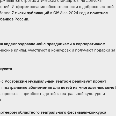
рживается строгих этических стандартов, не допуская
рений. Информирование общественности о добросовестной
 более
7 тысяч публикаций в СМИ
за 2024 год и
почетное
 банков России
.
ия видеопоздравлений с праздниками в корпоративном
еские клипы, участвуют в конкурсах и получают подарки за
кусств
 с Ростовским музыкальным театром реализует проект
ет
театральные абонементы для детей из многодетных семей
ь проекта — приобщить детей к театральной культуре и
я.
ртнером областного театрального фестиваля-конкурса