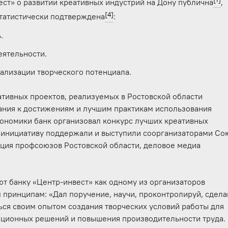
ст» о развитии креативных индустрий на Дону публична
,
[4]
статистически подтверждена
:
ь.
еятельности.
ализации творческого потенциала.
тивных проектов, реализуемых в Ростовской области
ания к достижениям и лучшим практикам использования
кономики банк организовал конкурс лучших креативных
а инициативу поддержали и выступили соорганизаторами Со
ация профсоюзов Ростовской области, деловое медиа
т банку «Центр-инвест» как одному из организаторов
им принципам: «Дал поручение, научи, проконтролируй, сдела
ься своим опытом создания творческих условий работы для
ационных решений и повышения производительности труда.