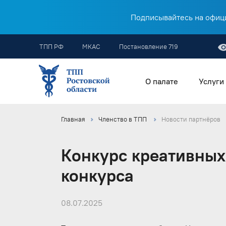
Подписывайтесь на офици
ТПП РФ
МКАС
Постановление 719
О палате
Услуги
Главная
Членство в ТПП
Новости партнёров
Конкурс креативных
конкурса
08.07.2025