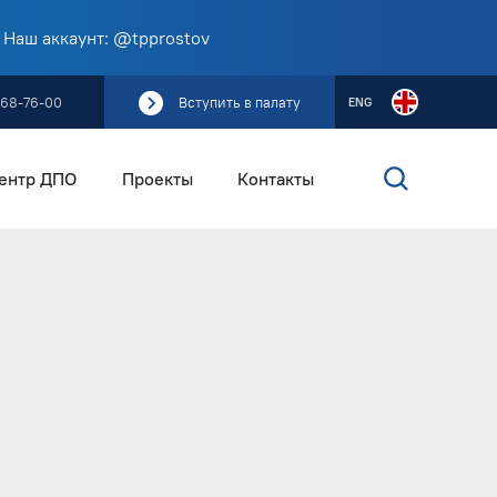
 Наш аккаунт: @tpprostov
268-76-00
Вступить в палату
ENG
ентр ДПО
Проекты
Контакты