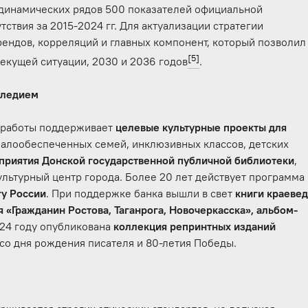
 динамических рядов 500 показателей официальной
тствия за 2015-2024 гг. Для актуализации стратегии
рендов, корреляций и главных компонент, который позволил
[5]
текущей ситуации, 2030 и 2036 годов
.
следием
т работы поддерживает
целевые культурные проекты для
малообеспеченных семей, инклюзивных классов, детских
приятия Донской государственной публичной библиотеки
,
ультурный центр города. Более 20 лет действует программа
гу России
. При поддержке банка вышли в свет
книги краеве
ия «Гражданин Ростова, Таганрога, Новочеркасска», альбом-
24 году опубликована
коллекция репринтных изданий
я со дня рождения писателя и 80-летия Победы.