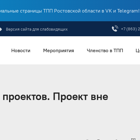
альные страницы ТПП Ростовской области в VK и Telegram!
+7 (863) 
Версия сайта для слабовидящих
Новости
Мероприятия
Членство в ТПП
Ц
 проектов. Проект вне
[1]