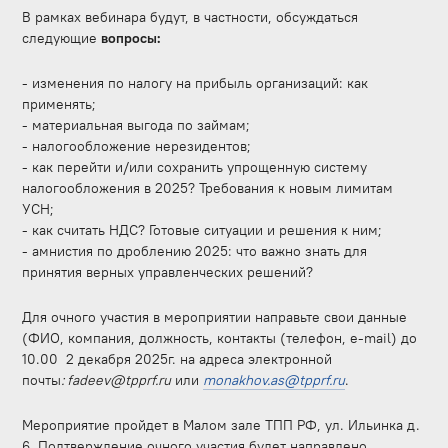
В рамках вебинара будут, в частности, обсуждаться
следующие
вопросы:
- изменения по налогу на прибыль организаций: как
применять;
- материальная выгода по займам;
- налогообложение нерезидентов;
- ⁠как перейти и/или сохранить упрощенную систему
налогообложения в 2025? Требования к новым лимитам
УСН;
- ⁠как считать НДС? Готовые ситуации и решения к ним;
- ⁠амнистия по дроблению 2025: что важно знать для
принятия верных управленческих решений?
Для очного участия в мероприятии направьте свои данные
(ФИО, компания, должность, контакты (телефон, e-mail) до
10.00 2 декабря 2025г. на адреса электронной
почты
: fadeev@tpprf.ru
или
monakhov.as@tpprf.ru
.
Мероприятие пройдет в Малом зале ТПП РФ, ул. Ильинка д.
6. Подтверждение очного участия будет направлено