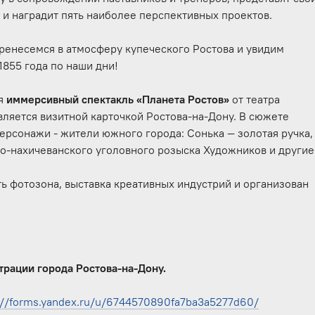
и наградит пять наиболее перспективных проектов.
еренесемся в атмосферу купеческого Ростова и увидим
1855 года по наши дни!
ся
иммерсивный спектакль «Планета Ростов»
от театра
вляется визитной карточкой Ростова-на-Дону. В сюжете
ерсонажи - жители южного города: Сонька — золотая ручка,
ко-нахичеванского уголовного розыска Художников и другие
ть фотозона, выставка креативных индустрий и организован
рации города Ростова-на-Дону.
://forms.yandex.ru/u/6744570890fa7ba3a5277d60/