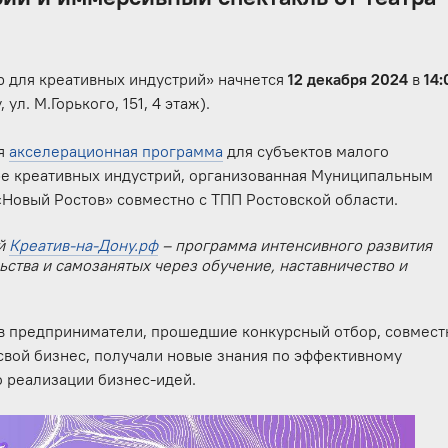
 для креативных индустрий»
начнется
12 декабря 2024
в
14:
ул. М.Горького, 151, 4 этаж).
ая
акселерационная программа
для субъектов малого
ре креативных индустрий, организованная Муниципальным
Новый Ростов» совместно с ТПП Ростовской области.
ий
Креатив-на-Дону.рф
– программа интенсивного развития
ства и самозанятых через обучение, наставничество и
ев предприниматели, прошедшие конкурсный отбор, совмест
свой бизнес, получали новые знания по эффективному
о реализации бизнес-идей.