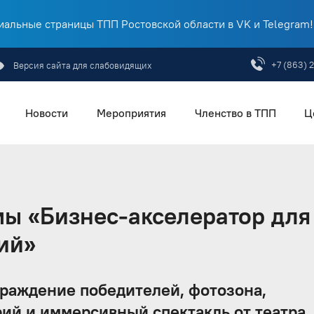
альные страницы ТПП Ростовской области в VK и Telegram!
+7 (863) 
Версия сайта для слабовидящих
Новости
Мероприятия
Членство в ТПП
Ц
ы «Бизнес-акселератор для
ий»
граждение победителей, фотозона,
ий и иммерсивный спектакль от театра