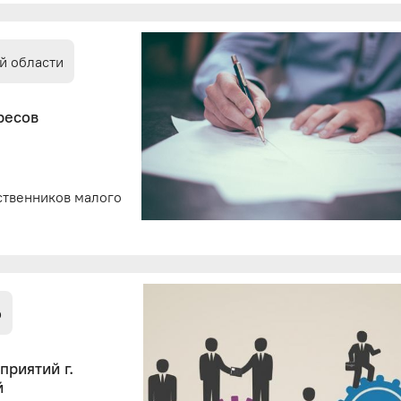
й области
ресов
ственников малого
р
риятий г.
й