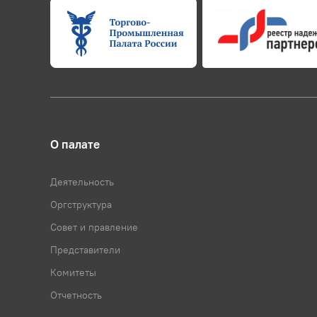
О палате
Деятельность
Оргструктура
Совет и правление
Представители
Комитеты
Отчетность