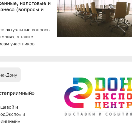
женные, налоговые и
изнеса (вопросы и
ее актуальные вопросы
ториях, а также
сам участников.
-на-Дону
остеприимный»
ищевой и
одЭкспо» и
приимный»