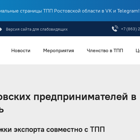
альные страницы ТПП Ростовской области в VK и Telegram!
+7 (863) 
Версия сайта для слабовидящих
Новости
Мероприятия
Членство в ТПП
Ц
овских предпринимателей в
ь
жки экспорта совместно с ТПП