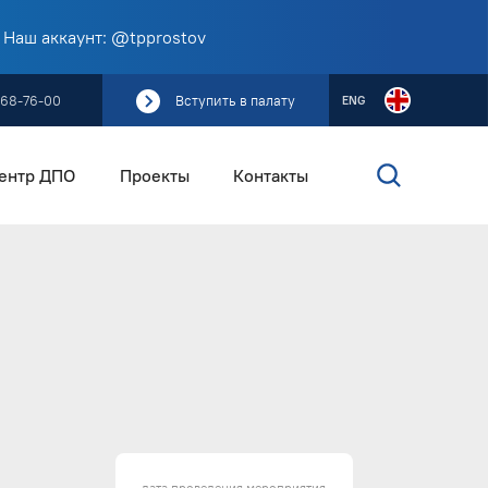
 Наш аккаунт: @tpprostov
268-76-00
Вступить в палату
ENG
ентр ДПО
Проекты
Контакты
дата проведения мероприятия