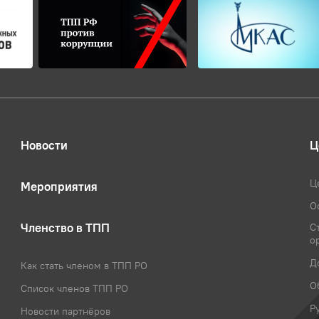
Новости
Ц
Ц
Мероприятия
О
Членство в ТПП
С
о
Д
Как стать членом в ТПП РО
О
Список членов ТПП РО
Р
Новости партнёров