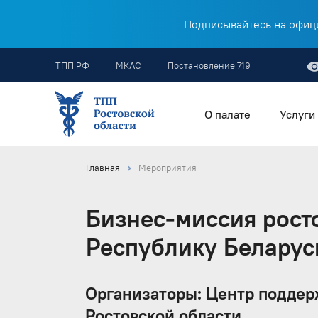
Подписывайтесь на офици
ТПП РФ
МКАС
Постановление 719
О палате
Услуги
Главная
Мероприятия
Бизнес-миссия рост
Республику Беларус
Организаторы: Центр поддер
Ростовской области.