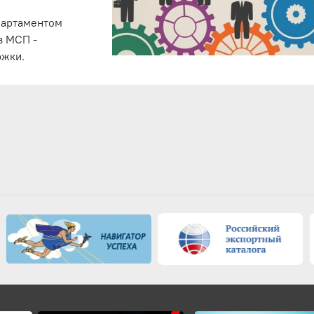
партаментом
в МСП -
ржки.