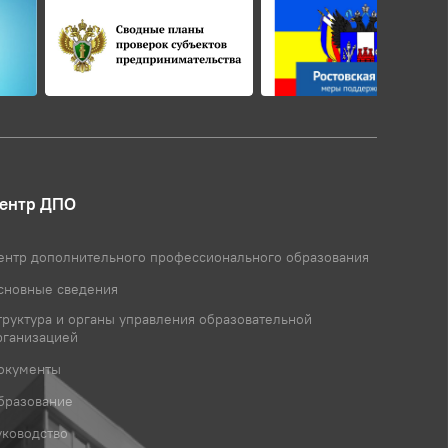
ентр ДПО
ентр дополнительного профессионального образования
сновные сведения
труктура и органы управления образовательной
рганизацией
окументы
бразование
уководство